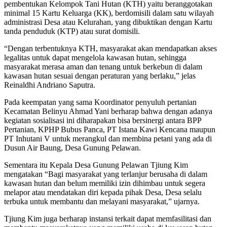
pembentukan Kelompok Tani Hutan (KTH) yaitu beranggotakan
minimal 15 Kartu Keluarga (KK), berdomisili dalam satu wilayah
administrasi Desa atau Kelurahan, yang dibuktikan dengan Kartu
tanda penduduk (KTP) atau surat domisili.
“Dengan terbentuknya KTH, masyarakat akan mendapatkan akses
legalitas untuk dapat mengelola kawasan hutan, sehingga
masyarakat merasa aman dan tenang untuk berkebun di dalam
kawasan hutan sesuai dengan peraturan yang berlaku,” jelas
Reinaldhi Andriano Saputra.
Pada keempatan yang sama Koordinator penyuluh pertanian
Kecamatan Belinyu Ahmad Yani berharap bahwa dengan adanya
kegiatan sosialisasi ini diharapakan bisa bersinergi antara BPP
Pertanian, KPHP Bubus Panca, PT Istana Kawi Kencana maupun
PT Inhutani V untuk merangkul dan membina petani yang ada di
Dusun Air Baung, Desa Gunung Pelawan.
Sementara itu Kepala Desa Gunung Pelawan Tjiung Kim
mengatakan “Bagi masyarakat yang terlanjur berusaha di dalam
kawasan hutan dan belum memiliki izin dihimbau untuk segera
melapor atau mendatakan diri kepada pihak Desa, Desa selalu
terbuka untuk membantu dan melayani masyarakat,” ujarnya.
Tjiung Kim juga berharap instansi terkait dapat memfasilitasi dan