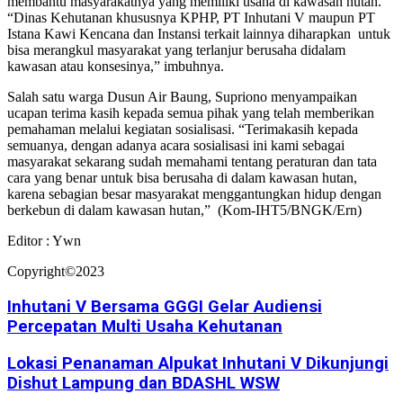
membantu masyarakatnya yang memiliki usaha di kawasan hutan.
“Dinas Kehutanan khususnya KPHP, PT Inhutani V maupun PT
Istana Kawi Kencana dan Instansi terkait lainnya diharapkan untuk
bisa merangkul masyarakat yang terlanjur berusaha didalam
kawasan atau konsesinya,” imbuhnya.
Salah satu warga Dusun Air Baung, Supriono menyampaikan
ucapan terima kasih kepada semua pihak yang telah memberikan
pemahaman melalui kegiatan sosialisasi. “Terimakasih kepada
semuanya, dengan adanya acara sosialisasi ini kami sebagai
masyarakat sekarang sudah memahami tentang peraturan dan tata
cara yang benar untuk bisa berusaha di dalam kawasan hutan,
karena sebagian besar masyarakat menggantungkan hidup dengan
berkebun di dalam kawasan hutan,” (Kom-IHT5/BNGK/Ern)
Editor : Ywn
Copyright©2023
Inhutani V Bersama GGGI Gelar Audiensi
Percepatan Multi Usaha Kehutanan
Lokasi Penanaman Alpukat Inhutani V Dikunjungi
Dishut Lampung dan BDASHL WSW