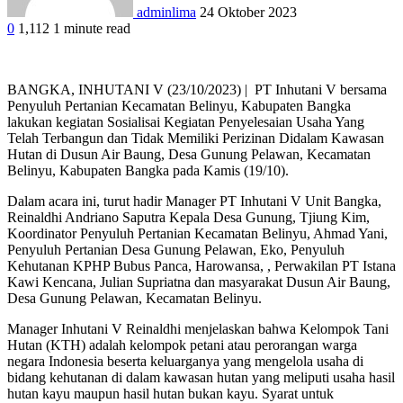
adminlima
24 Oktober 2023
0
1,112
1 minute read
BANGKA, INHUTANI V (23/10/2023) | PT Inhutani V bersama
Penyuluh Pertanian Kecamatan Belinyu, Kabupaten Bangka
lakukan kegiatan Sosialisai Kegiatan Penyelesaian Usaha Yang
Telah Terbangun dan Tidak Memiliki Perizinan Didalam Kawasan
Hutan di Dusun Air Baung, Desa Gunung Pelawan, Kecamatan
Belinyu, Kabupaten Bangka pada Kamis (19/10).
Dalam acara ini, turut hadir Manager PT Inhutani V Unit Bangka,
Reinaldhi Andriano Saputra Kepala Desa Gunung, Tjiung Kim,
Koordinator Penyuluh Pertanian Kecamatan Belinyu, Ahmad Yani,
Penyuluh Pertanian Desa Gunung Pelawan, Eko, Penyuluh
Kehutanan KPHP Bubus Panca, Harowansa, , Perwakilan PT Istana
Kawi Kencana, Julian Supriatna dan masyarakat Dusun Air Baung,
Desa Gunung Pelawan, Kecamatan Belinyu.
Manager Inhutani V Reinaldhi menjelaskan bahwa Kelompok Tani
Hutan (KTH) adalah kelompok petani atau perorangan warga
negara Indonesia beserta keluarganya yang mengelola usaha di
bidang kehutanan di dalam kawasan hutan yang meliputi usaha hasil
hutan kayu maupun hasil hutan bukan kayu. Syarat untuk