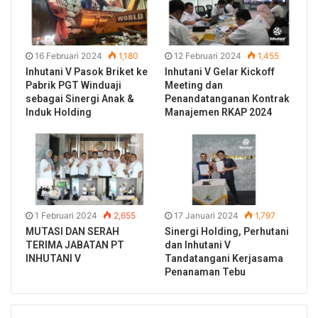
16 Februari 2024
1,180
12 Februari 2024
1,455
Inhutani V Pasok Briket ke
Inhutani V Gelar Kickoff
Pabrik PGT Winduaji
Meeting dan
sebagai Sinergi Anak &
Penandatanganan Kontrak
Induk Holding
Manajemen RKAP 2024
1 Februari 2024
2,655
17 Januari 2024
1,797
MUTASI DAN SERAH
Sinergi Holding, Perhutani
TERIMA JABATAN PT
dan Inhutani V
INHUTANI V
Tandatangani Kerjasama
Penanaman Tebu