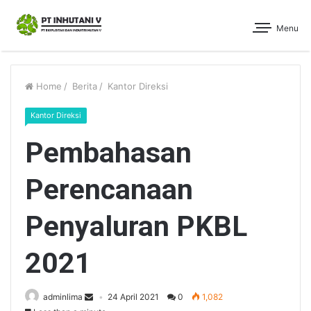
Menu
Home
/
Berita
/
Kantor Direksi
Kantor Direksi
Pembahasan
Perencanaan
Penyaluran PKBL
2021
adminlima
24 April 2021
0
1,082