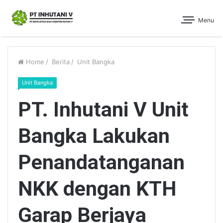
Menu
Home
/
Berita
/
Unit Bangka
Unit Bangka
PT. Inhutani V Unit
Bangka Lakukan
Penandatanganan
NKK dengan KTH
Garap Berjaya