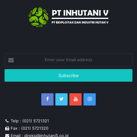
Enter
your
Email
address
Telp : (021) 5721321
Fax : (021) 5721320
Email : direksi@inhutani5.co.id