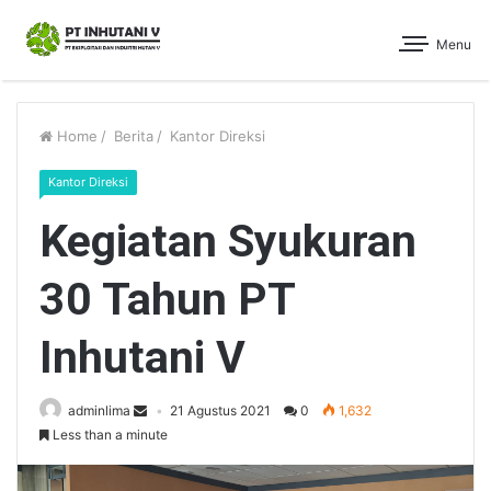
Menu
Home
/
Berita
/
Kantor Direksi
Kantor Direksi
Kegiatan Syukuran
30 Tahun PT
Inhutani V
adminlima
21 Agustus 2021
0
1,632
Less than a minute