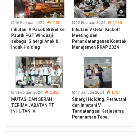
16 Februari 2024
1,180
12 Februari 2024
1,455
Inhutani V Pasok Briket ke
Inhutani V Gelar Kickoff
Pabrik PGT Winduaji
Meeting dan
sebagai Sinergi Anak &
Penandatanganan Kontrak
Induk Holding
Manajemen RKAP 2024
1 Februari 2024
2,655
17 Januari 2024
1,797
MUTASI DAN SERAH
Sinergi Holding, Perhutani
TERIMA JABATAN PT
dan Inhutani V
INHUTANI V
Tandatangani Kerjasama
Penanaman Tebu