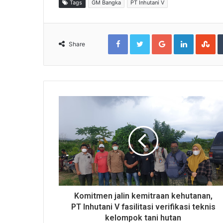
Tags
GM Bangka
PT Inhutani V
Facebook
Twitter
Google+
LinkedIn
St
Share
Komitmen jalin kemitraan kehutanan,
PT Inhutani V fasilitasi verifikasi teknis
kelompok tani hutan