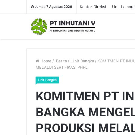
Kantor Direksi
Unit Lampu
Jumat, 7 Agustus 2026
Home
/
Berita
/
Unit Bangka
/
KOMITMEN PT INH
MELALUI SERTIFIKASI PHPL
Unit Bangka
KOMITMEN PT IN
BANGKA MENGEL
PRODUKSI MELAL