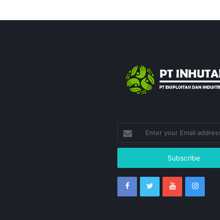
Enter
your
Email
address