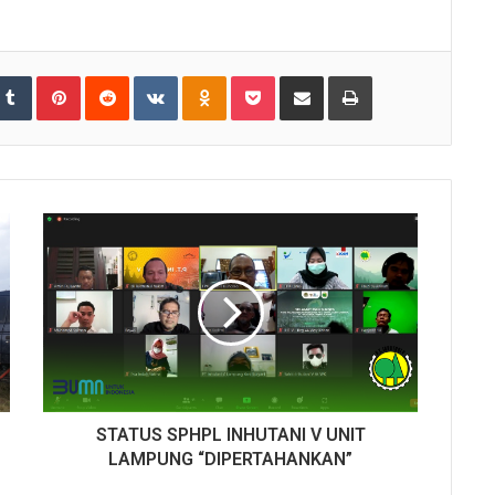
umbleUpon
Tumblr
Pinterest
Reddit
VKontakte
Odnoklassniki
Pocket
Share
Print
via
Email
STATUS SPHPL INHUTANI V UNIT
LAMPUNG “DIPERTAHANKAN”