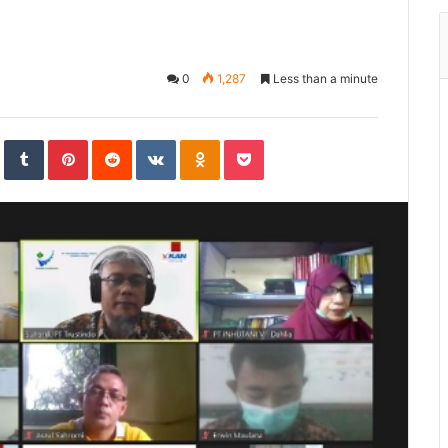
0
1,287
Less than a minute
In
StumbleUpon
Tumblr
Pinterest
Reddit
VKontakte
Odnoklassniki
Pocket