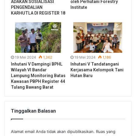
ADAKAN SOSIALISASI
oleh Perhutani Forestry
PENGENDALIAN
Institute
KARHUTLA DI REGISTER 18
19 Mei 2024
1,362
19 Mei 2024
1,186
Inhutani V Dampingi BPHL
Inhutani V Tandatangani
Wilayah VI Bandar
Kerjasama Kelompok Tani
Lampung Monitoring Batas
Hutan Baru
Kawasan PBPH Register 44
Tulang Bawang Barat
Tinggalkan Balasan
Alamat email Anda tidak akan dipublikasikan.
Ruas yang