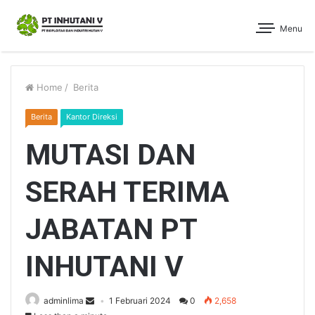
Menu
Home
/
Berita
Berita
Kantor Direksi
MUTASI DAN
SERAH TERIMA
JABATAN PT
INHUTANI V
adminlima
1 Februari 2024
0
2,658