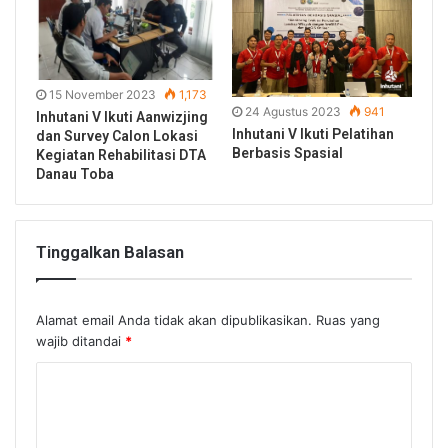
15 November 2023
1,173
24 Agustus 2023
941
Inhutani V Ikuti Aanwizjing
Inhutani V Ikuti Pelatihan
dan Survey Calon Lokasi
Berbasis Spasial
Kegiatan Rehabilitasi DTA
Danau Toba
Tinggalkan Balasan
Alamat email Anda tidak akan dipublikasikan.
Ruas yang
wajib ditandai
*