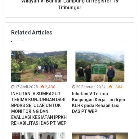
Wilayah VI Bandar Lampung di Register 18
Titibungur
Related Articles
17 April 2025
2,430
29 Februari 2024
1,384
INHUTANI V SUMBAGUT
Inhutani V Terima
TERIMA KUNJUNGAN DARI
Kunjungan Kerja Tim Irjen
BPDAS SEI ULAR UNTUK
KLHK pada Rehabilitasi
MONITORING DAN
DAS PT WEP
EVALUASI KEGIATAN IPPKH
REHABILITASI DAS PT. WEP