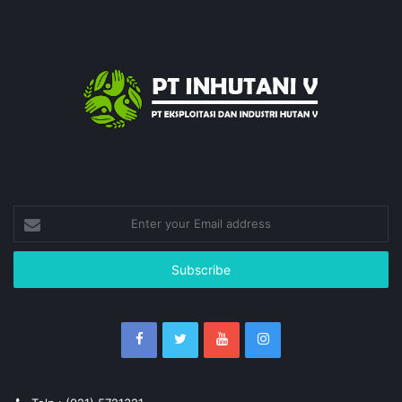
Enter
your
Email
address