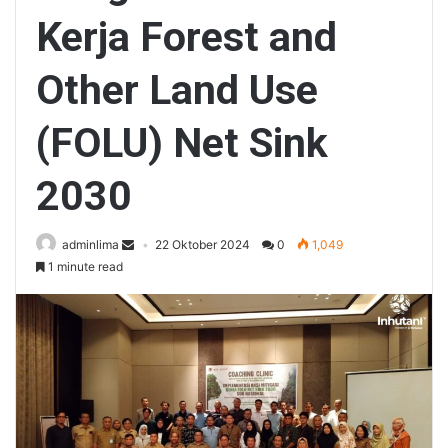
Kerja Forest and
Other Land Use
(FOLU) Net Sink
2030
adminlima
22 Oktober 2024
0
1,049
1 minute read