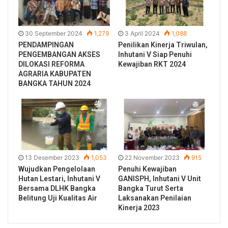
30 September 2024
1,279
3 April 2024
1,088
PENDAMPINGAN
Penilikan Kinerja Triwulan,
PENGEMBANGAN AKSES
Inhutani V Siap Penuhi
DILOKASI REFORMA
Kewajiban RKT 2024
AGRARIA KABUPATEN
BANGKA TAHUN 2024
13 Desember 2023
1,053
22 November 2023
915
Wujudkan Pengelolaan
Penuhi Kewajiban
Hutan Lestari, Inhutani V
GANISPH, Inhutani V Unit
Bersama DLHK Bangka
Bangka Turut Serta
Belitung Uji Kualitas Air
Laksanakan Penilaian
Kinerja 2023