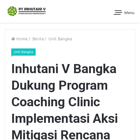
Menu
Home
/
Berita
/
Unit Bangka
Unit Bangka
Inhutani V Bangka
Dukung Program
Coaching Clinic
Implementasi Aksi
Mitigasi Rencana