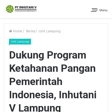
Menu
Home
/
Berita
/
Unit Lampung
Unit Lampung
Dukung Program
Ketahanan Pangan
Pemerintah
Indonesia, Inhutani
V Lampung