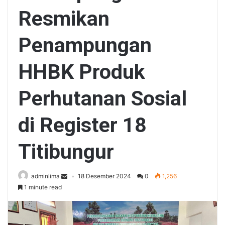
Resmikan
Penampungan
HHBK Produk
Perhutanan Sosial
di Register 18
Titibungur
adminlima
18 Desember 2024
0
1,256
1 minute read